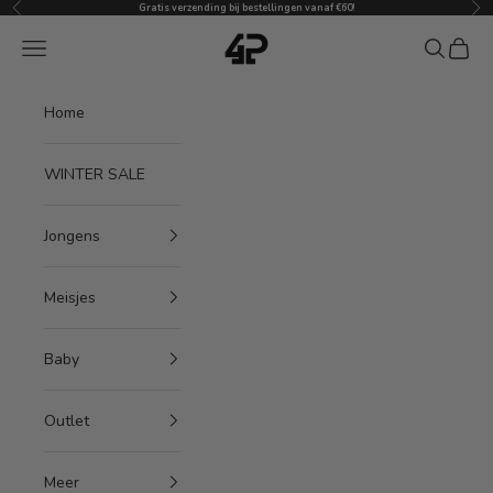
Vorige
Vol
Naar inhoud
Gratis verzending bij bestellingen vanaf €60!
4President
Menu
Zoeken
Winke
Home
WINTER SALE
Jongens
Meisjes
Baby
Outlet
Meer