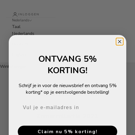
INLOGGEN
Nederlands
Taal
Nederlands
Deutsch
English
ONTVANG 5%
Winkelwagen
KORTING!
Je winkelwagen is leeg
Schrijf je in voor de nieuwsbrief en ontvang 5%
korting* op je eerstvolgende bestelling!
Zomercollectie 2021
Zomercollectie 2021
Deze collectie is leeg
Claim nu 5% korting!
DOORGAAN MET WINKELEN