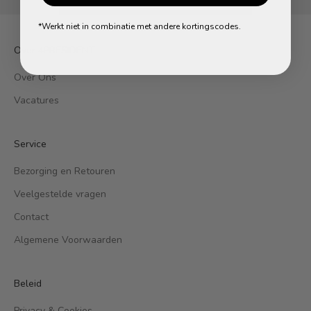
*Werkt niet in combinatie met andere kortingscodes.
Over 4PRESIDENT
Over Ons
Vacatures
Service
Bezorging en Retouren
Veelgestelde vragen
Contact
Algemene Voorwaarden
Beleid
Privacy & Cookies