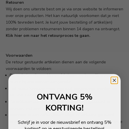
Retouren
Wij doen ons uiterste best om je via onze website te informeren
over onze producten. Het kan natuurlijk voorkomen dat je niet
100% tevreden bent. Je kunt jouw bestelling of artikel(en)
zonder problemen retourneren binnen 14 dagen na ontvangst.
Klik hier om naar het retourproces te gaan.
Voorwaarden
De retour gestuurde artikelen dienen aan de volgende
voorwaarden te voldoen:
De artikelen dienen binnen 14 dagen na bestelling voor
retour bij ons worden aangemeld.
Het retourformulier moet ingevuld toegevoegd worden aan
ONTVANG 5%
de retourzending.
De artikelen dienen in originele staat teruggestuurd te
KORTING!
worden, inclusief aangehechte prijskaartjes.
Wanneer je een defect/beschadigd of verkeerd geleverd
artikel hebt ontvangen, dient u dit vooraf te melden aan onze
Schrijf je in voor de nieuwsbrief en ontvang 5%
klantenservice. Stuur een mail met foto’s van het
korting* op je eerstvolgende bestelling!