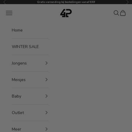
Vorige
Vol
Naar inhoud
Gratis verzending bij bestellingen vanaf €60!
4President
Menu
Zoeken
Winke
Home
WINTER SALE
Jongens
Meisjes
Baby
Outlet
Meer