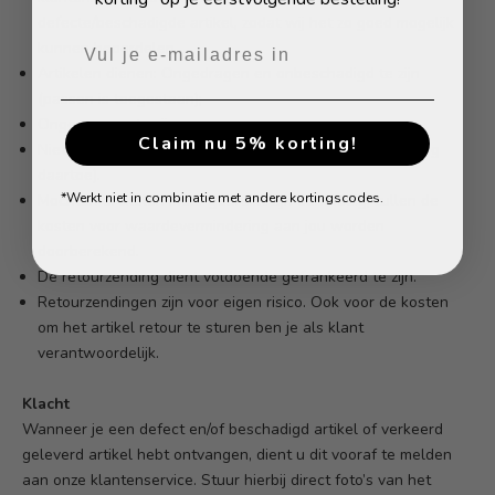
defecte/beschadigde artikel, zodat wij het zo goed mogelijk
kunnen beoordelen.
Artikelen dienen: Ongedragen en onbeschadigd te zijn
(passen is toegestaan);
Ongewassen te zijn;
Claim nu 5% korting!
Niet door of derde partijen hersteld te zijn (of een poging
daartoe).
*Werkt niet in combinatie met andere kortingscodes.
Mochten artikelen meer gebruikt zijn dan nodig, zullen de
kosten voor waardevermindering aan jou worden
doorberekend.
De retourzending dient voldoende gefrankeerd te zijn.
Retourzendingen zijn voor eigen risico. Ook voor de kosten
om het artikel retour te sturen ben je als klant
verantwoordelijk.
Klacht
Wanneer je een defect en/of beschadigd artikel of verkeerd
geleverd artikel hebt ontvangen, dient u dit vooraf te melden
aan onze klantenservice. Stuur hierbij direct foto’s van het