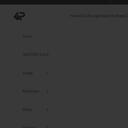
Zum Inhalt springen
Zurück
4President
Home
SALE
Jungs
Mädchen
Baby
O
Heim
WINTER SALE
Jungs
Mädchen
Baby
Outlet