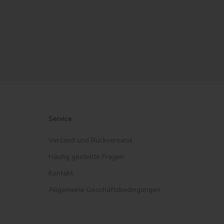
Mick Silt green
Angebot
Regulärer Preis
€11,79
€16,71
Service
Versand und Rückversand
Häufig gestellte Fragen
Kontakt
Allgemeine Geschäftsbedingungen