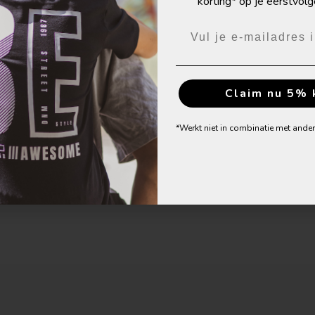
Rabatt auf deine nächs
korting* op je eerstvolg
Jetzt 5% Rabat
Claim nu 5% 
*Werkt niet in combinatie met ande