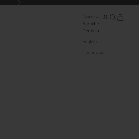
Vor
Anmelden
Suchen
Warenkorb
Deutsch
Sprache
Deutsch
English
Nederlands