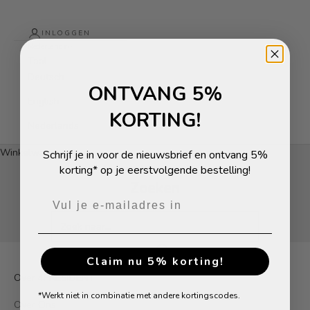
INLOGGEN
Nederlands
Taal
Deutsch
ONTVANG 5%
English
KORTING!
Nederlands
Winkelwagen
Schrijf je in voor de nieuwsbrief en ontvang 5%
Je winkelwagen is leeg
korting* op je eerstvolgende bestelling!
Zoeken
Claim nu 5% korting!
Over 4PRESIDENT
*Werkt niet in combinatie met andere kortingscodes.
Over Ons