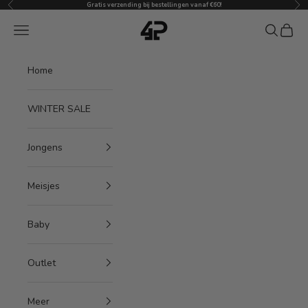
Vorige
Vol
Naar inhoud
Gratis verzending bij bestellingen vanaf €60!
4President
Menu
Zoeken
Winke
Home
WINTER SALE
Jongens
Meisjes
Baby
Outlet
Meer