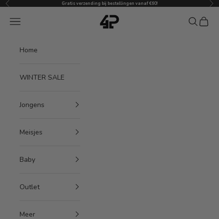
Vorige
Vol
Naar inhoud
Gratis verzending bij bestellingen vanaf €60!
4President
Menu
Zoeken
Winke
Home
WINTER SALE
Jongens
Meisjes
Baby
Outlet
Meer