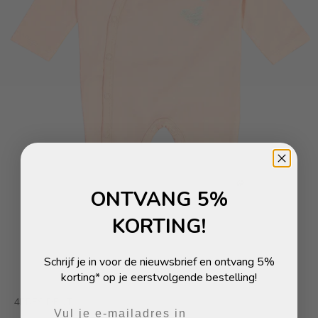
ONTVANG 5%
KORTING!
Schrijf je in voor de nieuwsbrief en ontvang 5%
Naar artikel 1
Naar artikel 2
korting* op je eerstvolgende bestelling!
4PRESIDENT