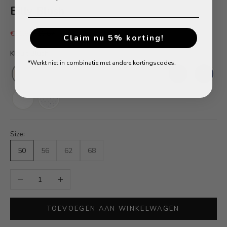
Billy Blush
Aanbiedingsprijs
Normale prijs
€11,67
€16,67
Claim nu 5% korting!
Kleur: Blush
*Werkt niet in combinatie met andere kortingscodes.
Size:
50
56
62
68
Aantal verlagen
Aantal verhogen
TOEVOEGEN AAN WINKELWAGEN