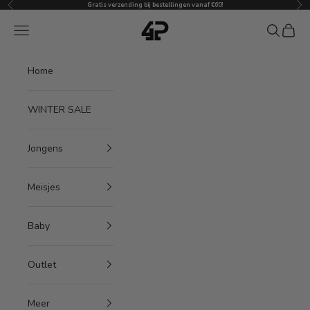
Vorige
Vol
Naar inhoud
Gratis verzending bij bestellingen vanaf €60!
4President
Menu
Zoeken
Winke
Home
WINTER SALE
Jongens
Meisjes
Baby
Outlet
Meer