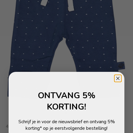
ONTVANG 5%
KORTING!
Naar artikel 1
Naar artikel 2
Schrijf je in voor de nieuwsbrief en ontvang 5%
4PRESIDENT
korting* op je eerstvolgende bestelling!