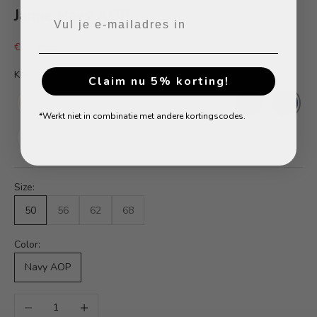
Jamie Navy AOP
Aanbiedingsprijs
Normale prijs
€8,93
€12,73
Kleur: Navy AOP
Claim nu 5% korting!
*Werkt niet in combinatie met andere kortingscodes.
Size:
50
56
62
68
Color:
Navy AOP
Aantal verlagen
Aantal verhogen