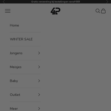
Vorige
Vol
Naar inhoud
Gratis verzending bij bestellingen vanaf €60!
4President
Menu
Zoeken
Winke
Home
WINTER SALE
Jongens
Meisjes
Baby
Outlet
Meer