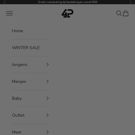
Vorige
Vol
Naar inhoud
Gratis verzending bij bestellingen vanaf €60!
4President
Menu
Zoeken
Winke
Home
WINTER SALE
Jongens
Meisjes
Baby
Outlet
Meer