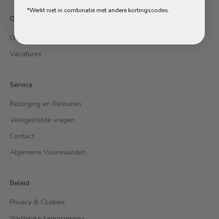
*Werkt niet in combinatie met andere kortingscodes.
Over 4PRESIDENT
Over Ons
Vacatures
Service
Bezorging en Retouren
Veelgestelde vragen
Contact
Algemene Voorwaarden
Beleid
Privacy & Cookies
Wettelijke kennisgeving