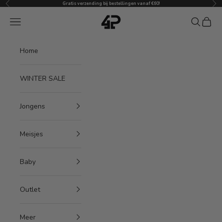
Vorige
Vol
Naar inhoud
Gratis verzending bij bestellingen vanaf €60!
4President
Menu
Zoeken
Winke
Home
WINTER SALE
Jongens
Meisjes
Baby
Outlet
Meer