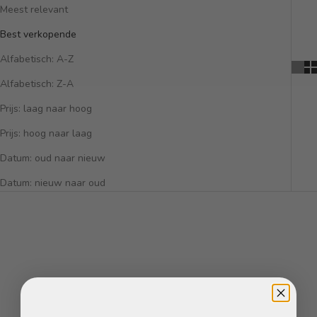
Meest relevant
Best verkopende
Alfabetisch: A-Z
Alfabetisch: Z-A
Prijs: laag naar hoog
Prijs: hoog naar laag
Datum: oud naar nieuw
Datum: nieuw naar oud
BESPAAR 51%
BESPAAR 51%