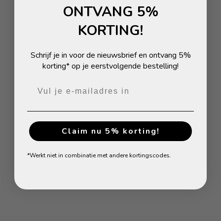
ONTVANG 5%
KORTING!
Schrijf je in voor de nieuwsbrief en ontvang 5%
korting* op je eerstvolgende bestelling!
Kjeld Atlantic Deep
Ian
Aanbiedingsprijs
Normale prijs
Aanbiedingsprijs
Normale prijs
€16,85
€34,66
€16,85
€34,66
BESPAAR 50%
BESPAAR 40%
Claim nu 5% korting!
*Werkt niet in combinatie met andere kortingscodes.