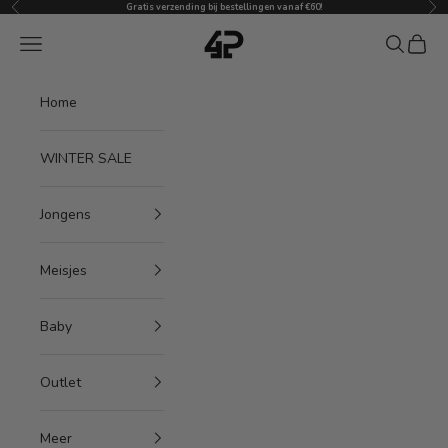
Vorige
Vol
Naar inhoud
Gratis verzending bij bestellingen vanaf €60!
4President
Menu
Zoeken
Winke
Home
WINTER SALE
Jongens
Meisjes
Baby
Outlet
Meer