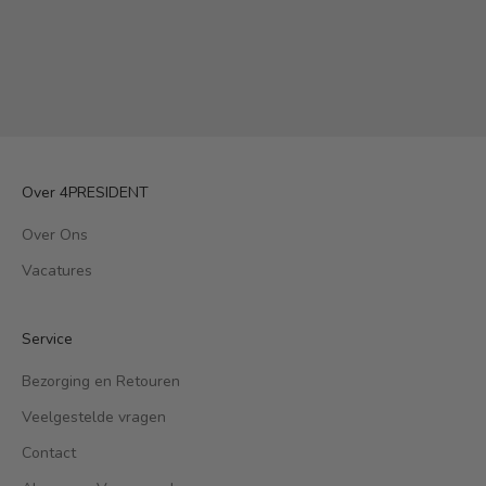
Oswaldo Light Blue
Aanbiedingsprijs
Normale prijs
€29,75
€49,57
Over 4PRESIDENT
Over Ons
Vacatures
Service
Bezorging en Retouren
Veelgestelde vragen
Contact