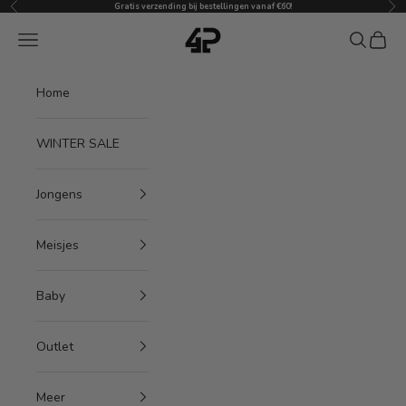
Vorige
Vol
Naar inhoud
Gratis verzending bij bestellingen vanaf €60!
4President
Menu
Zoeken
Winke
Home
WINTER SALE
Jongens
Meisjes
Baby
Outlet
Meer