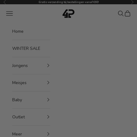
Vorige
Vol
Naar inhoud
Gratis verzending bij bestellingen vanaf €60!
4President
Menu
Zoeken
Winke
Home
WINTER SALE
Jongens
Meisjes
Baby
Outlet
Meer