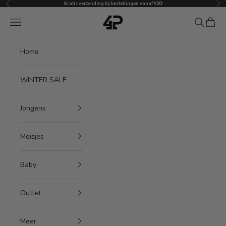
Vorige
Vol
Naar inhoud
Gratis verzending bij bestellingen vanaf €60!
4President
Menu
Zoeken
Winke
Home
WINTER SALE
Jongens
Meisjes
Baby
Outlet
Meer