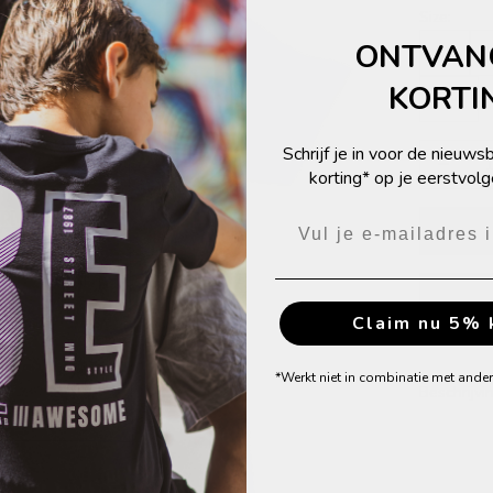
Size:
ONTVAN
92
KORTI
164
Aantal ve
Schrijf je in voor de nieuw
korting* op je eerstvolg
Claim nu 5% 
*Werkt niet in combinatie met ande
Beschrijvi