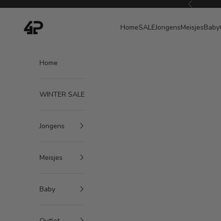
Naar inhoud
Vorige
4President
Home
SALE
Jongens
Meisjes
Baby
Home
WINTER SALE
Jongens
Meisjes
Baby
Outlet