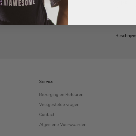
140
Beschrijvi
Service
Bezorging en Retouren
Veelgestelde vragen
Contact
Algemene Voorwaarden