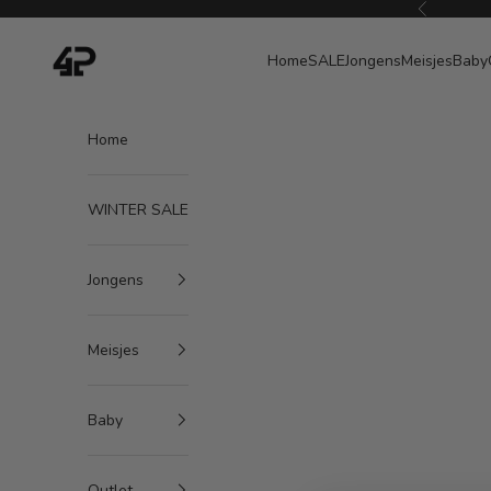
Naar inhoud
Vorige
4President
Home
SALE
Jongens
Meisjes
Baby
Home
WINTER SALE
Jongens
Meisjes
Baby
Outlet