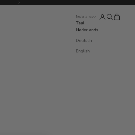
Volgende
Inloggen
Zoeken
Winkelwag
Nederlands
Taal
Nederlands
Deutsch
English