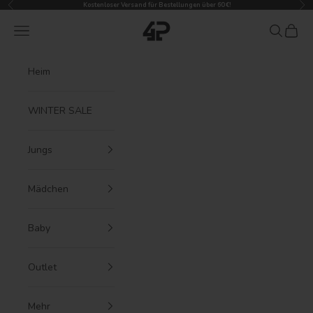
Zurück
Vor
Zum Inhalt springen
Kostenloser Versand für Bestellungen über 60 €!
4President
Menü
Suchen
Waren
Heim
WINTER SALE
Jungs
Mädchen
Baby
Outlet
Mehr