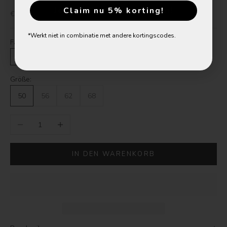
Jetzt 5% Rabatt sichern!
Claim nu 5% korting!
Angebot
€49,99
*Werkt niet in combinatie met andere kortingscodes.
Farbe:
Wolken
Wolken
Größe:
50
56
62
68
Anzahl verringern
Anzahl erhöhen
IN DEN WARENKORB