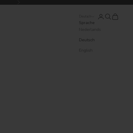
Vor
Anmelden
Suchen
Warenkorb
Deutsch
Sprache
Nederlands
Deutsch
English