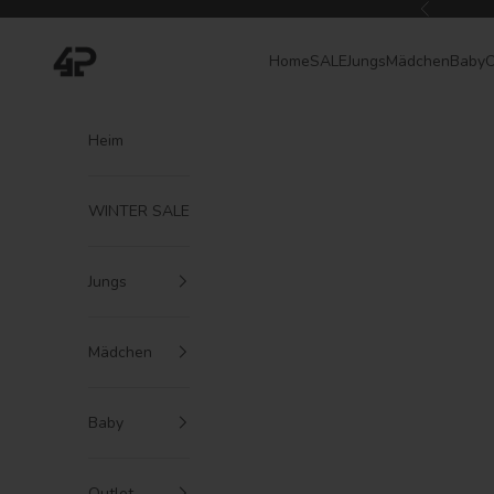
Zum Inhalt springen
Zurück
4President
Home
SALE
Jungs
Mädchen
Baby
O
Heim
WINTER SALE
Jungs
Mädchen
Baby
Outlet