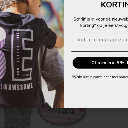
ERHALTE 5%
KORTI
Größe:
50
Melde dich zum Newsletter
Schrijf je in voor de nieuw
Rabatt auf deine nächs
korting* op je eerstvolg
Anzahl ver
Jetzt 5% Rabat
Claim nu 5% 
*Werkt niet in combinatie met ande
Beschreib