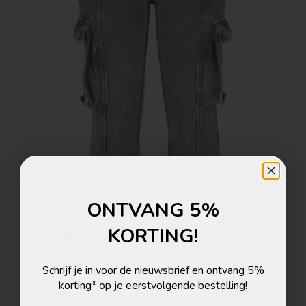
ONTVANG 5%
ERHALTE 5% RABATT!
KORTING!
Melde dich zum Newsletter an und erhalte 5%
Schrijf je in voor de nieuwsbrief en ontvang 5%
Rabatt auf deine nächste Bestellung!
korting* op je eerstvolgende bestelling!