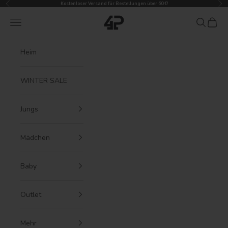
Zurück
Vor
Zum Inhalt springen
Kostenloser Versand für Bestellungen über 60 €!
4President
Menü
Suchen
Waren
Heim
WINTER SALE
Jungs
Mädchen
Baby
Outlet
Mehr