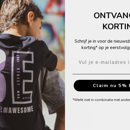
Größe:
ONTVAN
74
ERHALTE 5%
KORTI
140
Melde dich zum Newsletter
Schrijf je in voor de nieuw
Anzahl ver
Rabatt auf deine nächs
korting* op je eerstvolg
Jetzt 5% Rabat
Claim nu 5% 
*Werkt niet in combinatie met ande
Beschreib