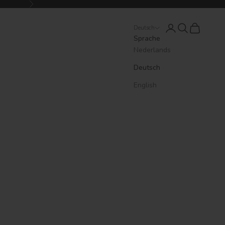
Vor
Anmelden
Suchen
Warenkorb
Deutsch
Sprache
Nederlands
Deutsch
English