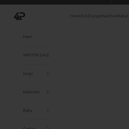
Zum Inhalt springen
Zurück
4President
Home
SALE
Jungs
Mädchen
Baby
O
Heim
WINTER SALE
Jungs
Mädchen
Baby
Outlet