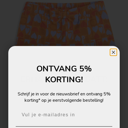
ONTVANG 5%
ERHALTE 5% RABATT!
KORTING!
Melde dich zum Newsletter an und erhalte 5%
Schrijf je in voor de nieuwsbrief en ontvang 5%
Rabatt auf deine nächste Bestellung!
korting* op je eerstvolgende bestelling!