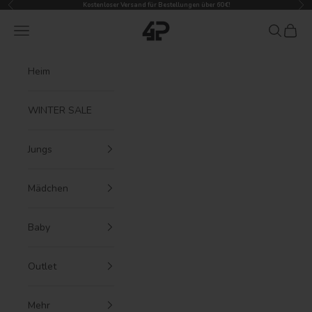
Zurück
Vor
Zum Inhalt springen
Kostenloser Versand für Bestellungen über 60 €!
4President
Menü
Suchen
Waren
Heim
WINTER SALE
Jungs
Mädchen
Baby
Outlet
Mehr