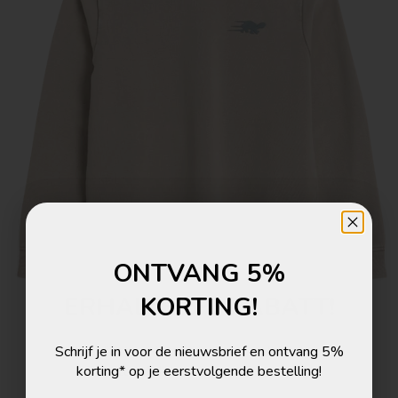
ONTVANG 5%
ERHALTE 5% RABATT!
KORTING!
Melde dich zum Newsletter an und erhalte 5%
Schrijf je in voor de nieuwsbrief en ontvang 5%
Rabatt auf deine nächste Bestellung!
korting* op je eerstvolgende bestelling!