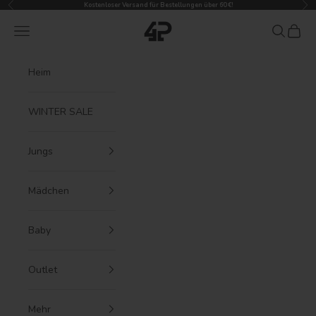
Zurück
Vor
Zum Inhalt springen
Kostenloser Versand für Bestellungen über 60 €!
4President
Menü
Suchen
Waren
Heim
WINTER SALE
Jungs
Mädchen
Baby
Outlet
Mehr