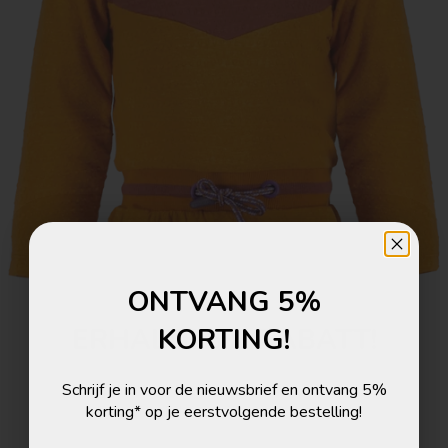
ONTVANG 5%
ERHALTE 5% RABATT!
KORTING!
Melde dich zum Newsletter an und erhalte 5%
Schrijf je in voor de nieuwsbrief en ontvang 5%
Rabatt auf deine nächste Bestellung!
korting* op je eerstvolgende bestelling!