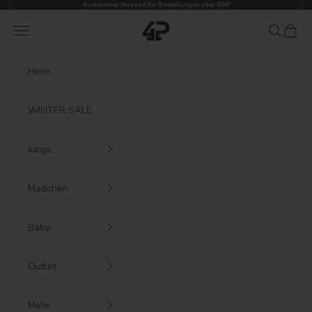
Zurück
Vor
Zum Inhalt springen
Kostenloser Versand für Bestellungen über 60 €!
4President
Menü
Suchen
Waren
Heim
WINTER SALE
Jungs
Mädchen
Baby
Outlet
Mehr