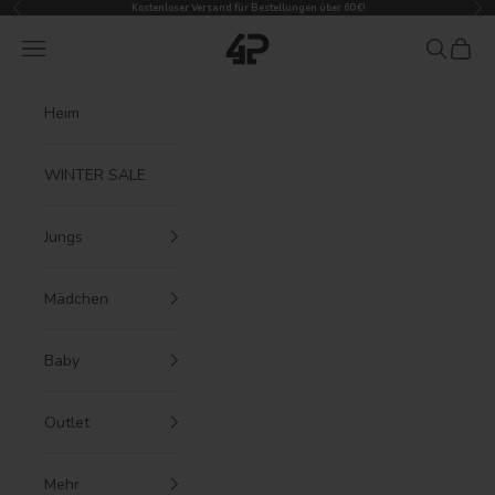
Zurück
Vor
Zum Inhalt springen
Kostenloser Versand für Bestellungen über 60 €!
4President
Menü
Suchen
Waren
Heim
WINTER SALE
Jungs
Mädchen
Baby
Outlet
Mehr