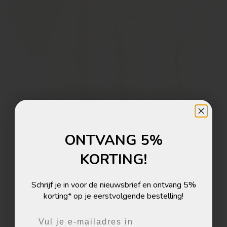
ONTVANG 5%
ERHALTE 5% RABATT!
KORTING!
Melde dich zum Newsletter an und erhalte 5%
Schrijf je in voor de nieuwsbrief en ontvang 5%
Rabatt auf deine nächste Bestellung!
korting* op je eerstvolgende bestelling!