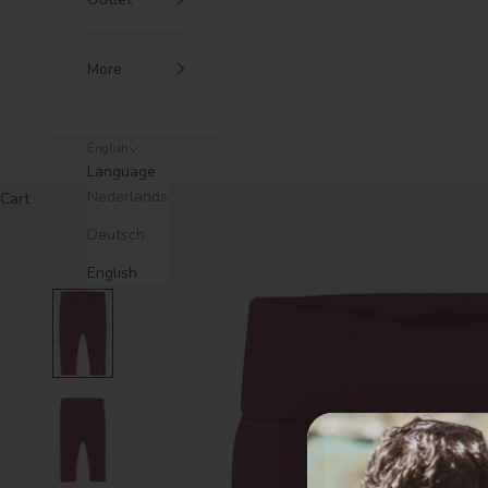
More
English
Language
Nederlands
Cart
Deutsch
English