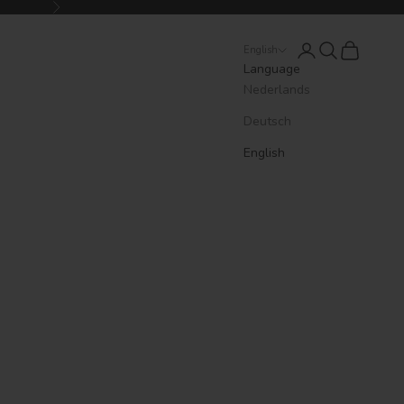
Next
Login
Search
Cart
English
Language
Nederlands
Deutsch
English