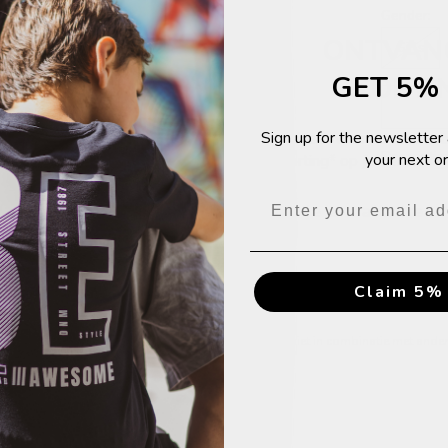
Gender:
ONTVAN
Girls
GET 5% 
KORTI
Sign up for the newsletter
Schrijf je in voor de nieuw
Descriptio
your next or
korting* op je eerstvolg
Claim 5% 
Claim nu 5% 
*Werkt niet in combinatie met ande