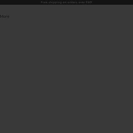
Free shipping on orders over €60!
More